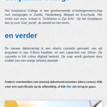
hechtmappen
Het Greijdanus College is een gereformeerde scholengemeenschap
ringbandmappen
met vestigingen in Zwolle, Hardenberg, Meppel en Enschede.
Het
motto van onze school is ‘Schitteren in Zijn licht’. Op het Greijdanus
leer je over God, jezelf, de wereld en het leven.
dossiermappen
en verder
showtasmappen
docu cases
De nieuwe diplomamap is een elasto cassette gemaakt van wit
propyleen in een 0.8mm kwaliteit, en een capaciteit van 10mm. De
tabbladen
cassette is full colour digitaal bedrukt. De map wordt gesloten door
middel van een oranje (elasto) elastiek.
voorraad & "Kids with a Name" items
andere producten
actie producten
Andere voorbeelden van (elasto) dokumentcassettes (docu cases). Klik
voor een specificatie op de afbeelding, of klik
hier
om terug te gaan.
nieuwe producten