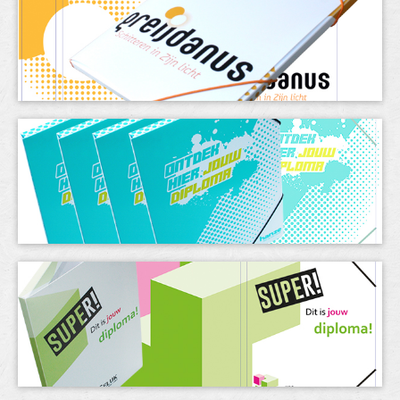
& meer
t-shirts
dozen
tassen
contact