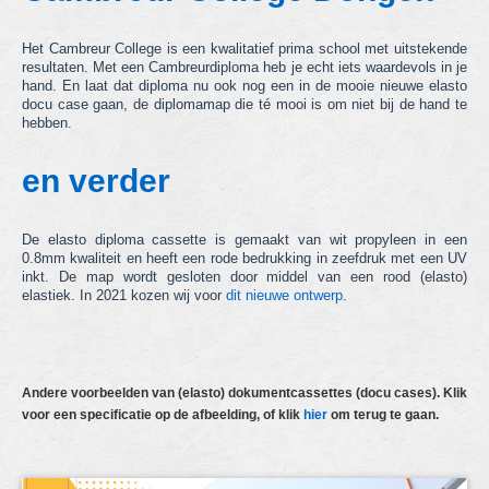
hechtmappen
Het Cambreur College is een kwalitatief prima school met uitstekende
ringbandmappen
resultaten. Met een Cambreurdiploma heb je echt iets waardevols in je
hand. En laat dat diploma nu ook nog een in de mooie nieuwe elasto
docu case gaan, de diplomamap die té mooi is om niet bij de hand te
dossiermappen
hebben.
showtasmappen
en verder
docu cases
De elasto diploma cassette is gemaakt van wit propyleen in een
tabbladen
0.8mm kwaliteit en heeft een rode bedrukking in zeefdruk met een UV
inkt. De map wordt gesloten door middel van een rood (elasto)
voorraad & "Kids with a Name" items
elastiek. In 2021 kozen wij voor
dit nieuwe ontwerp
.
andere producten
actie producten
Andere voorbeelden van (elasto) dokumentcassettes (docu cases). Klik
voor een specificatie op de afbeelding, of klik
hier
om terug te gaan.
nieuwe producten