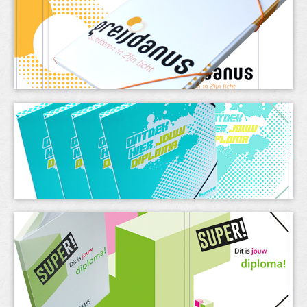
& meer
t-shirts
dozen
tassen
contact