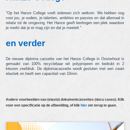
hechtmappen
"Op het Hanze College voelt iedereen zich welkom. We hebben oog
ringbandmappen
voor jou, je ouders, je talenten, ambities en passies en dat allemaal in
relatie tot de omgeving. Het Hanze geeft leerlingen een plek waardoor
je merkt dat je er mag zijn en dat je meetelt."
dossiermappen
en verder
showtasmappen
docu cases
De nieuwe diploma cassette van het Hanze College in Oosterhout is
gemaakt van 100% recyclebaar wit polypropeen en bedrukt in 2
tabbladen
kleuren zeefdruk. De diplomacassette wordt gesloten met een zwart
elastiek en heeft een capaciteit van 10mm.
voorraad & "Kids with a Name" items
andere producten
actie producten
Andere voorbeelden van (elasto) dokumentcassettes (docu cases). Klik
voor een specificatie op de afbeelding, of klik
hier
om terug te gaan.
nieuwe producten