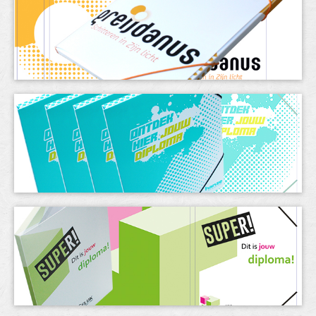
& meer
t-shirts
dozen
tassen
contact