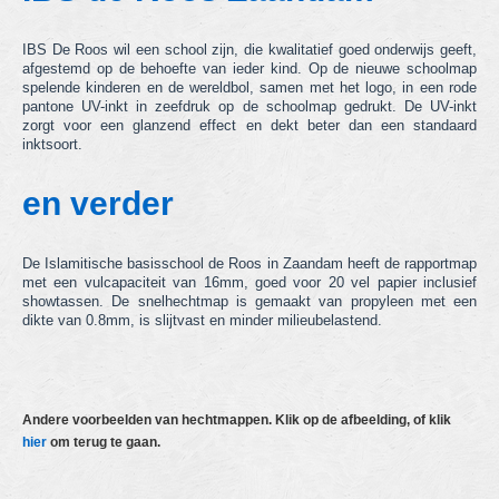
hechtmappen
IBS De Roos wil een school zijn, die kwalitatief goed onderwijs geeft,
ringbandmappen
afgestemd op de behoefte van ieder kind. Op de nieuwe schoolmap
spelende kinderen en de wereldbol, samen met het logo, in een rode
pantone UV-inkt in zeefdruk op de schoolmap gedrukt. De UV-inkt
dossiermappen
zorgt voor een glanzend effect en dekt beter dan een standaard
inktsoort.
showtasmappen
en verder
docu cases
tabbladen
De Islamitische basisschool de Roos in Zaandam heeft de rapportmap
met een vulcapaciteit van 16mm, goed voor 20 vel papier inclusief
voorraad & "Kids with a Name" items
showtassen. De snelhechtmap is gemaakt van propyleen met een
dikte van 0.8mm, is slijtvast en minder milieubelastend.
andere producten
actie producten
Andere voorbeelden van hechtmappen. Klik op de afbeelding, of klik
nieuwe producten
hier
om terug te gaan.