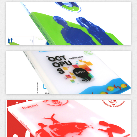
& meer
t-shirts
dozen
tassen
contact