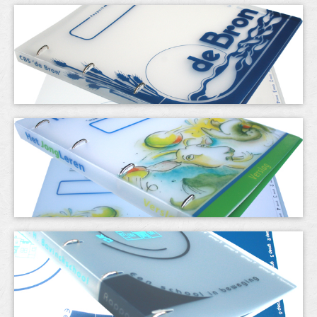
& meer
t-shirts
dozen
tassen
contact