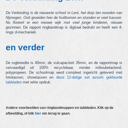
hechtmappen
De Verbinding is de nieuwste school in Lent, het dorp ten noorden van
ringbandmappen
Nijmegen. Ooit groeiden hier de fruitbomen en stonden er veel kassen.
Nu floreert er een nieuwe wijk met veel jonge kinderen, nieuwe
gezinnen.
De rapport ringbandmap is digitaal bedrukt en heeft een 4-
dossiermappen
rings d-mechaniek.
showtasmappen
en verder
docu cases
De rugbreedte is 40mm, de vulcapaciteit 35mm, en de rapportmap is
tabbladen
vervaardigd uit 100% recyclebaar, minder milieubelastend,
polypropeen. De schoolmap werd compleet ingericht geleverd met
voorraad & "Kids with a Name" items
fototassen, showtassen en
deze 12-delige set assorti gekleurde
tabbladen
met witte opdruk.
andere producten
actie producten
Andere voorbeelden van ringbandmappen en tabbladen. Klik op de
nieuwe producten
afbeelding, of klik
hier
om terug te gaan.